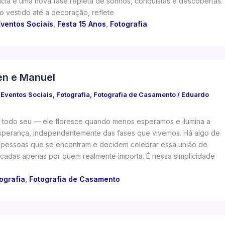
ância e uma nova fase repleta de sonhos, conquistas e descobertas.
 vestido até a decoração, reflete
Eventos Sociais
,
Festa 15 Anos
,
Fotografia
en e Manuel
/
Eventos Sociais
,
Fotografia
,
Fotografia de Casamento
/
Eduardo
todo seu — ele floresce quando menos esperamos e ilumina a
sperança, independentemente das fases que vivemos. Há algo de
 pessoas que se encontram e decidem celebrar essa união de
rcadas apenas por quem realmente importa. É nessa simplicidade
ografia
,
Fotografia de Casamento