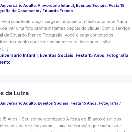
/
Aniversário Adulto
,
Aniversário Infantil
,
Eventos Sociais
,
Festa 15
grafia de Casamento
/
Eduardo Franco
 veja suas lembranças surgirem enquanto a festa acontece Nada
de ver uma foto pronta instantes depois do clique. Com o serviço
al da Eduardo Franco Fotografia, você e seus convidados
ros do evento quase instantaneamente. As imagens são
e […]
niversário Infantil
,
Eventos Sociais
,
Festa 15 Anos
,
Fotografia
,
mento
os da Luiza
/
Aniversário Adulto
,
Eventos Sociais
,
Festa 15 Anos
,
Fotografia
/
e 15 Anos – Seu sonho eternizado A festa de 15 anos é um dos
tes na vida de uma jovem — uma celebração que simboliza a