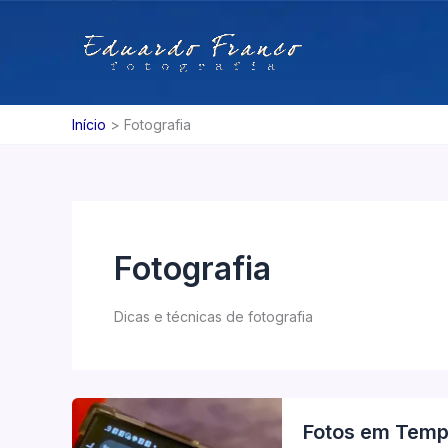
Ir
para
o
conteúdo
Início
Fotografia
Fotografia
Dicas e técnicas de fotografia
Fotos em Tempo